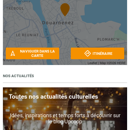
NAVIGUER DANS LA
ITINÉRAIRE
CARTE
Leaflet
| Map ©2026
HERE
NOS ACTUALITÉS
Toutes nos actualités culturelles
Idées, inspirations et temps forts à découvrir sur
le blog Upcoop