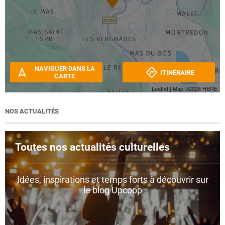
NAVIGUER DANS LA
ITINÉRAIRE
CARTE
Leaflet
| Map ©2026
HERE
NOS ACTUALITÉS
Toutes nos actualités culturelles
Idées, inspirations et temps forts à découvrir sur
le blog Upcoop