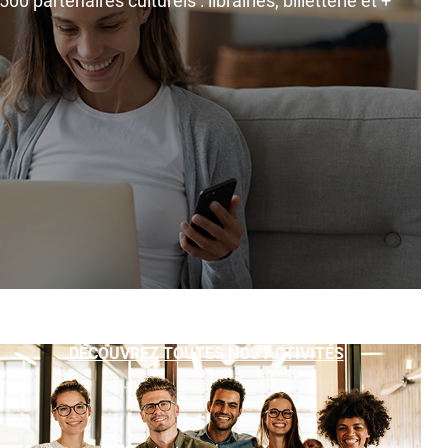
0 partenaires culturels : librairies, billetterie et +
DÉCOUVREZ TOUTES NOS ACTIVITÉS