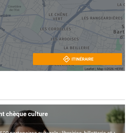
ITINÉRAIRE
Leaflet
| Map ©2026
HERE
nt chèque culture