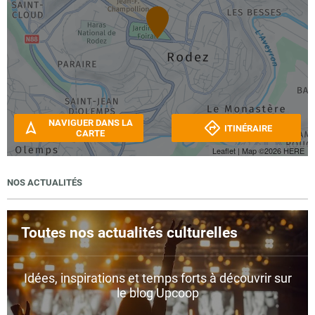
NAVIGUER DANS LA
ITINÉRAIRE
CARTE
Leaflet
| Map ©2026
HERE
NOS ACTUALITÉS
Toutes nos actualités culturelles
Idées, inspirations et temps forts à découvrir sur
le blog Upcoop