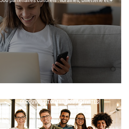
0 partenaires culturels : librairies, billetterie et +
DÉCOUVREZ TOUTES NOS ACTIVITÉS