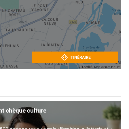
ITINÉRAIRE
Leaflet
| Map ©2026
HERE
nt chèque culture