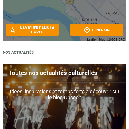
NAVIGUER DANS LA
ITINÉRAIRE
CARTE
Leaflet
| Map ©2026
HERE
NOS ACTUALITÉS
Toutes nos actualités culturelles
Idées, inspirations et temps forts à découvrir sur
le blog Upcoop