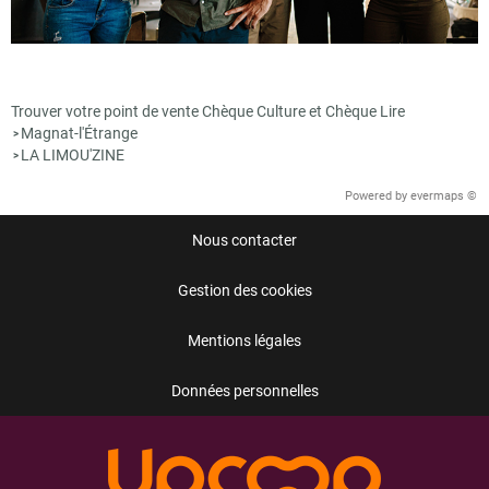
Trouver votre point de vente Chèque Culture et Chèque Lire
Magnat-l'Étrange
>
LA LIMOU'ZINE
>
Powered by
evermaps ©
Nous contacter
Gestion des cookies
Mentions légales
Données personnelles