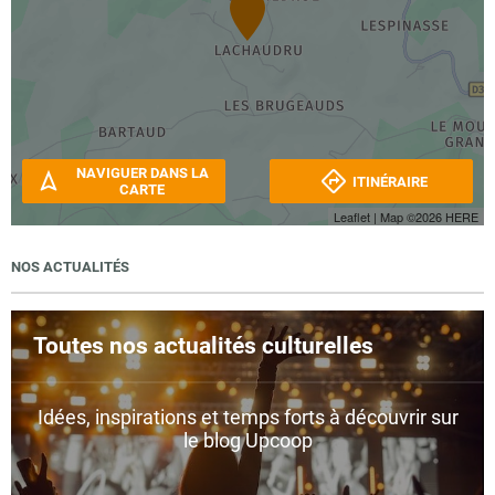
NAVIGUER DANS LA
ITINÉRAIRE
CARTE
Leaflet
| Map ©2026
HERE
NOS ACTUALITÉS
Toutes nos actualités culturelles
Idées, inspirations et temps forts à découvrir sur
le blog Upcoop