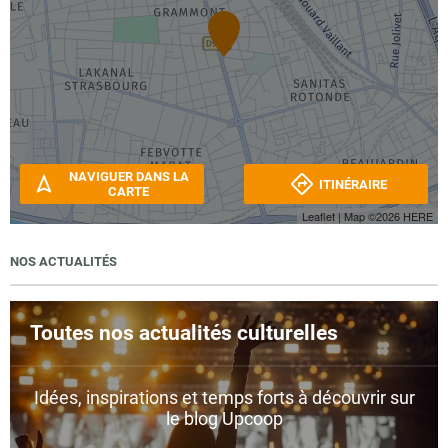
NAVIGUER DANS LA
ITINÉRAIRE
CARTE
Leaflet
| Map ©2026
HERE
NOS ACTUALITÉS
Toutes nos actualités culturelles
Idées, inspirations et temps forts à découvrir sur
le blog Upcoop