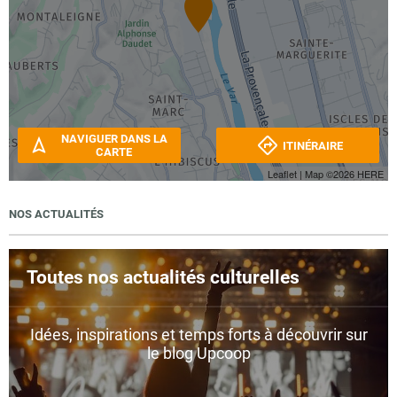
NAVIGUER DANS LA
ITINÉRAIRE
CARTE
Leaflet
| Map ©2026
HERE
NOS ACTUALITÉS
Toutes nos actualités culturelles
Idées, inspirations et temps forts à découvrir sur
le blog Upcoop