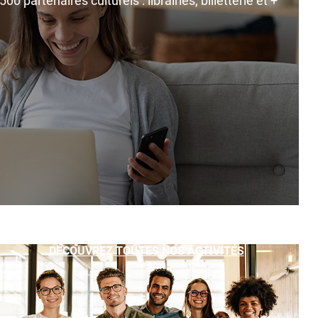
0 partenaires culturels : librairies, billetterie et +
DÉCOUVREZ TOUTES NOS ACTIVITÉS