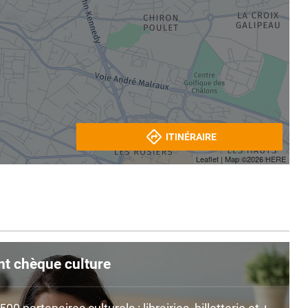
ITINÉRAIRE
Leaflet
| Map ©2026
HERE
nt chèque culture