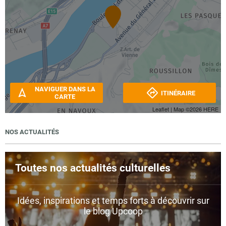
NAVIGUER DANS LA
ITINÉRAIRE
CARTE
Leaflet
| Map ©2026
HERE
NOS ACTUALITÉS
Toutes nos actualités culturelles
Idées, inspirations et temps forts à découvrir sur
le blog Upcoop