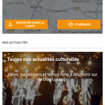
NAVIGUER DANS LA
ITINÉRAIRE
CARTE
Leaflet
| Map ©2026
HERE
NOS ACTUALITÉS
Toutes nos actualités culturelles
Idées, inspirations et temps forts à découvrir sur
le blog Upcoop