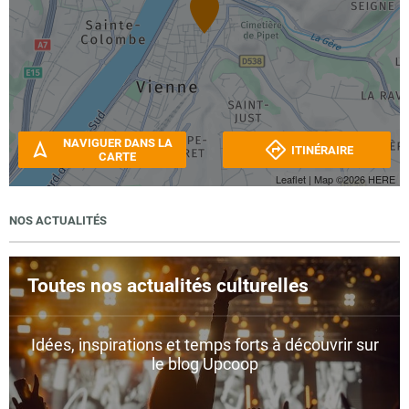
NAVIGUER DANS LA
ITINÉRAIRE
CARTE
Leaflet
| Map ©2026
HERE
NOS ACTUALITÉS
Toutes nos actualités culturelles
Idées, inspirations et temps forts à découvrir sur
le blog Upcoop