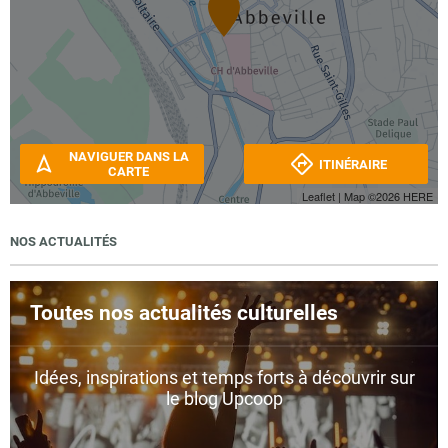
NAVIGUER DANS LA
ITINÉRAIRE
CARTE
Leaflet
| Map ©2026
HERE
NOS ACTUALITÉS
Toutes nos actualités culturelles
Idées, inspirations et temps forts à découvrir sur
le blog Upcoop