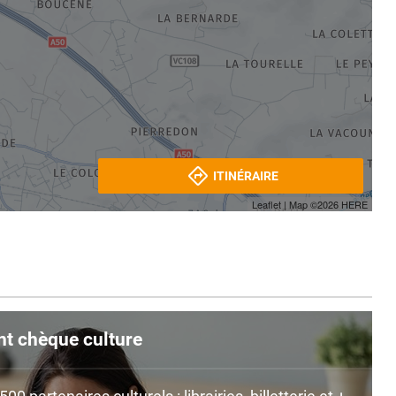
ITINÉRAIRE
Leaflet
| Map ©2026
HERE
nt chèque culture