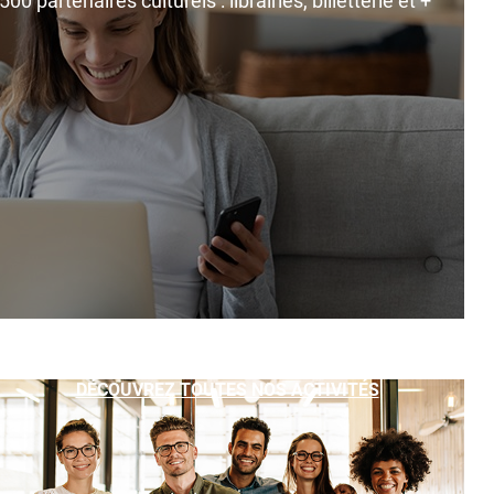
0 partenaires culturels : librairies, billetterie et +
DÉCOUVREZ TOUTES NOS ACTIVITÉS