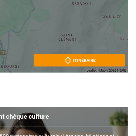
ITINÉRAIRE
Leaflet
| Map ©2026
HERE
nt chèque culture