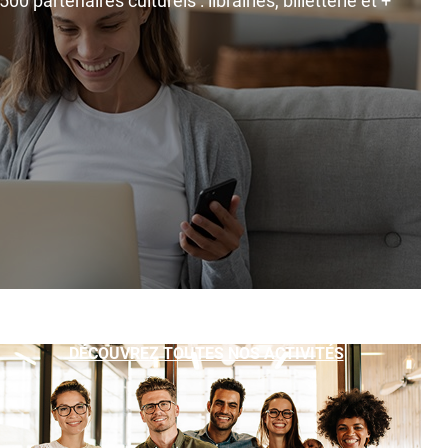
0 partenaires culturels : librairies, billetterie et +
DÉCOUVREZ TOUTES NOS ACTIVITÉS