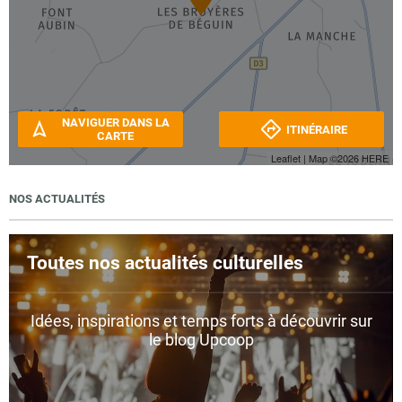
NAVIGUER DANS LA
ITINÉRAIRE
CARTE
Leaflet
| Map ©2026
HERE
NOS ACTUALITÉS
Toutes nos actualités culturelles
Idées, inspirations et temps forts à découvrir sur
le blog Upcoop