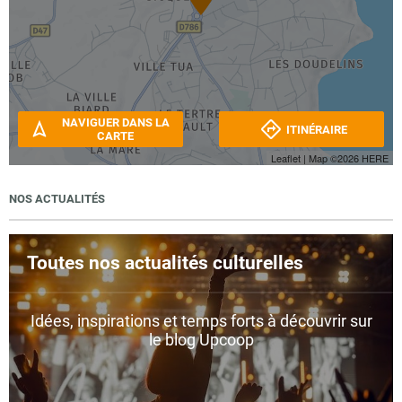
NAVIGUER DANS LA
ITINÉRAIRE
CARTE
Leaflet
| Map ©2026
HERE
NOS ACTUALITÉS
Toutes nos actualités culturelles
Idées, inspirations et temps forts à découvrir sur
le blog Upcoop