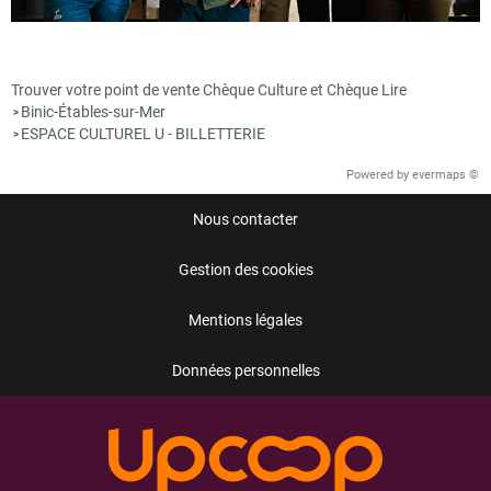
Trouver votre point de vente Chèque Culture et Chèque Lire
Binic-Étables-sur-Mer
>
ESPACE CULTUREL U - BILLETTERIE
>
Powered by
evermaps ©
Nous contacter
Gestion des cookies
Mentions légales
Données personnelles