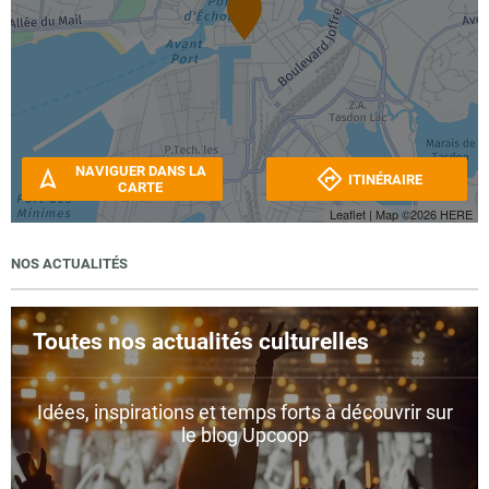
NAVIGUER DANS LA
ITINÉRAIRE
CARTE
Leaflet
| Map ©2026
HERE
NOS ACTUALITÉS
Toutes nos actualités culturelles
Idées, inspirations et temps forts à découvrir sur
le blog Upcoop