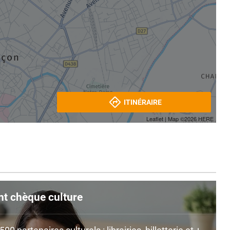
ITINÉRAIRE
Leaflet
| Map ©2026
HERE
nt chèque culture