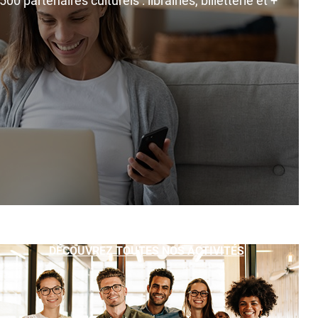
0 partenaires culturels : librairies, billetterie et +
DÉCOUVREZ TOUTES NOS ACTIVITÉS