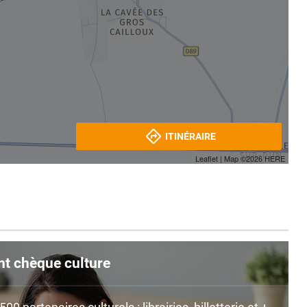
ITINÉRAIRE
Leaflet
| Map ©2026
HERE
nt chèque culture