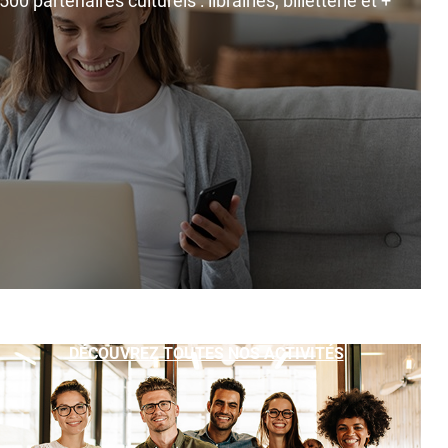
0 partenaires culturels : librairies, billetterie et +
DÉCOUVREZ TOUTES NOS ACTIVITÉS