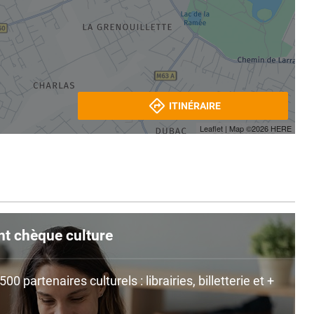
ITINÉRAIRE
Leaflet
| Map ©2026
HERE
nt chèque culture
0 partenaires culturels : librairies, billetterie et +