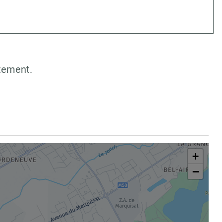
rtement.
+
−