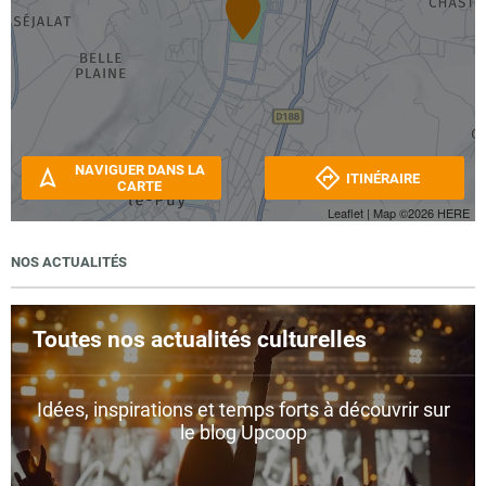
NAVIGUER DANS LA
ITINÉRAIRE
CARTE
Leaflet
| Map ©2026
HERE
NOS ACTUALITÉS
Toutes nos actualités culturelles
Idées, inspirations et temps forts à découvrir sur
le blog Upcoop