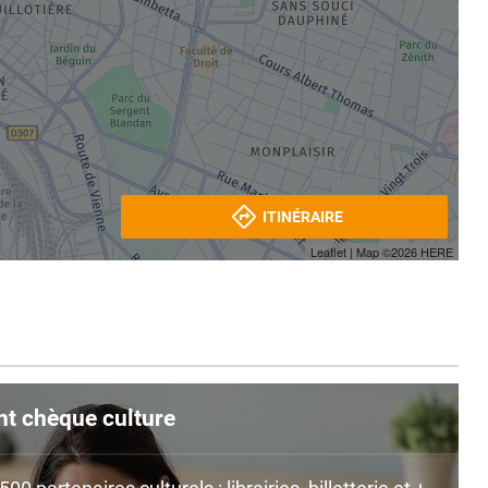
ITINÉRAIRE
Leaflet
| Map ©2026
HERE
nt chèque culture