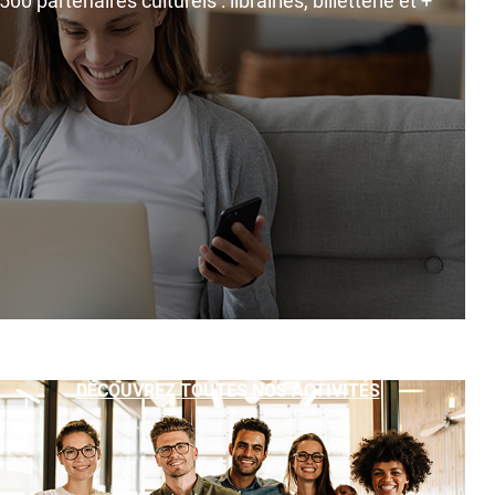
0 partenaires culturels : librairies, billetterie et +
DÉCOUVREZ TOUTES NOS ACTIVITÉS