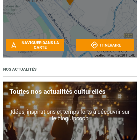
NAVIGUER DANS LA
ITINÉRAIRE
CARTE
Leaflet
| Map ©2026
HERE
NOS ACTUALITÉS
Toutes nos actualités culturelles
Idées, inspirations et temps forts à découvrir sur
le blog Upcoop