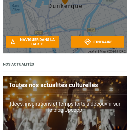
NAVIGUER DANS LA
ITINÉRAIRE
CARTE
Leaflet
| Map ©2026
HERE
NOS ACTUALITÉS
Toutes nos actualités culturelles
Idées, inspirations et temps forts à découvrir sur
le blog Upcoop