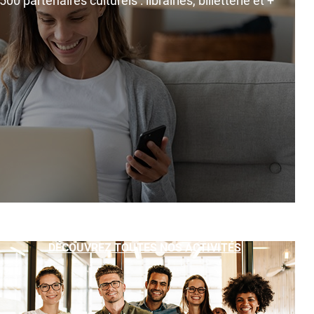
0 partenaires culturels : librairies, billetterie et +
DÉCOUVREZ TOUTES NOS ACTIVITÉS