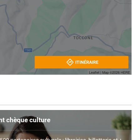
ITINÉRAIRE
Leaflet
| Map ©2026
HERE
nt chèque culture