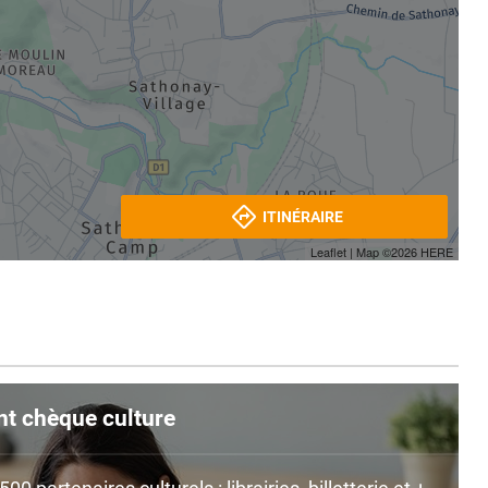
ITINÉRAIRE
Leaflet
| Map ©2026
HERE
nt chèque culture