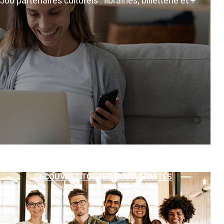
0 partenaires culturels : librairies, billetterie et +
DÉCOUVREZ TOUTES NOS ACTIVITÉS