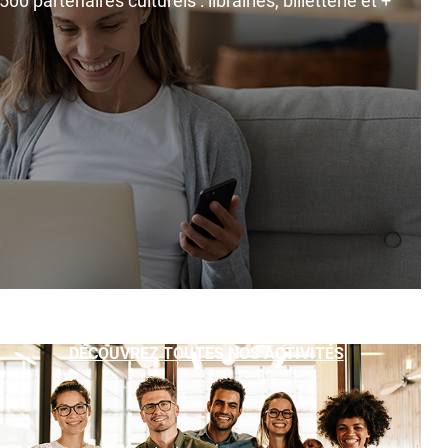
0 partenaires culturels : librairies, billetterie et +
DÉCOUVREZ TOUTES NOS ACTIVITÉS