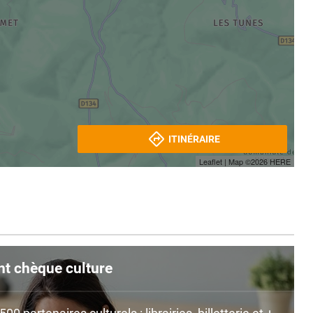
ITINÉRAIRE
Leaflet
| Map ©2026
HERE
nt chèque culture