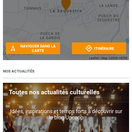
NAVIGUER DANS LA
ITINÉRAIRE
CARTE
Leaflet
| Map ©2026
HERE
NOS ACTUALITÉS
Toutes nos actualités culturelles
Idées, inspirations et temps forts à découvrir sur
le blog Upcoop