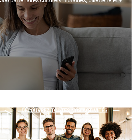
0 partenaires culturels : librairies, billetterie et +
DÉCOUVREZ TOUTES NOS ACTIVITÉS