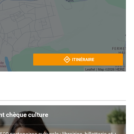
ITINÉRAIRE
Leaflet
| Map ©2026
HERE
nt chèque culture