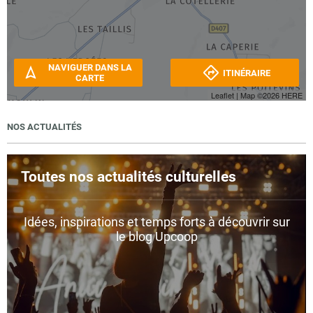
NAVIGUER DANS LA
ITINÉRAIRE
CARTE
Leaflet
| Map ©2026
HERE
NOS ACTUALITÉS
Toutes nos actualités culturelles
Idées, inspirations et temps forts à découvrir sur
le blog Upcoop