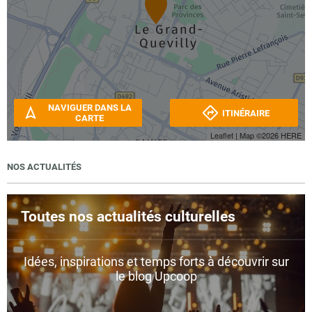
NAVIGUER DANS LA
ITINÉRAIRE
CARTE
Leaflet
| Map ©2026
HERE
NOS ACTUALITÉS
Toutes nos actualités culturelles
Idées, inspirations et temps forts à découvrir sur
le blog Upcoop