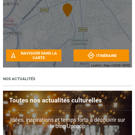
NAVIGUER DANS LA
ITINÉRAIRE
CARTE
Leaflet
| Map ©2026
HERE
NOS ACTUALITÉS
Toutes nos actualités culturelles
Idées, inspirations et temps forts à découvrir sur
le blog Upcoop