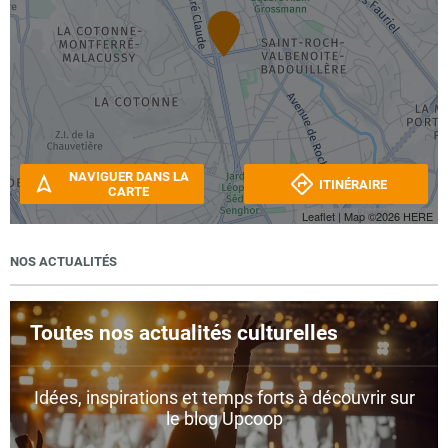
NAVIGUER DANS LA
ITINÉRAIRE
CARTE
Leaflet
| Map ©2026
HERE
NOS ACTUALITÉS
Toutes nos actualités culturelles
Idées, inspirations et temps forts à découvrir sur
le blog Upcoop