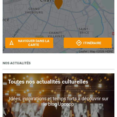
NAVIGUER DANS LA
ITINÉRAIRE
CARTE
Leaflet
| Map ©2026
HERE
NOS ACTUALITÉS
Toutes nos actualités culturelles
Idées, inspirations et temps forts à découvrir sur
le blog Upcoop