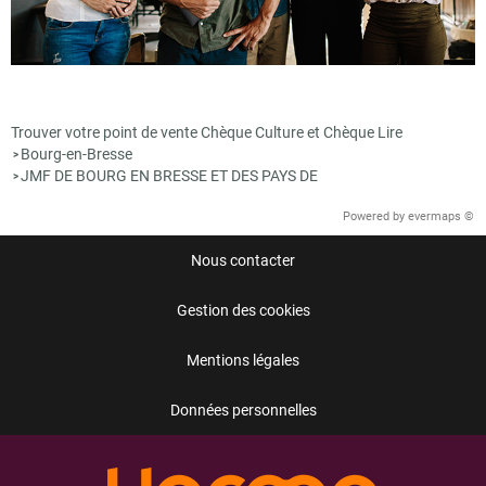
Trouver votre point de vente Chèque Culture et Chèque Lire
Bourg-en-Bresse
>
JMF DE BOURG EN BRESSE ET DES PAYS DE
>
Powered by
evermaps ©
Nous contacter
Gestion des cookies
Mentions légales
Données personnelles