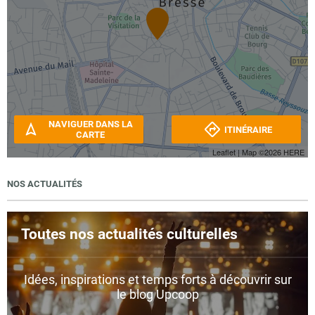
NAVIGUER DANS LA
ITINÉRAIRE
CARTE
Leaflet
| Map ©2026
HERE
NOS ACTUALITÉS
Toutes nos actualités culturelles
Idées, inspirations et temps forts à découvrir sur
le blog Upcoop