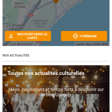
NAVIGUER DANS LA
ITINÉRAIRE
CARTE
Leaflet
| Map ©2026
HERE
NOS ACTUALITÉS
Toutes nos actualités culturelles
Idées, inspirations et temps forts à découvrir sur
le blog Upcoop