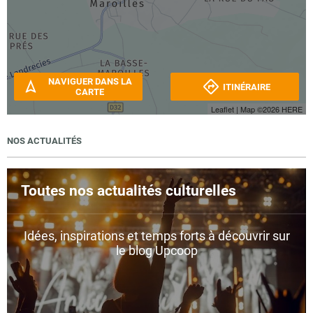
NAVIGUER DANS LA
ITINÉRAIRE
CARTE
Leaflet
| Map ©2026
HERE
NOS ACTUALITÉS
Toutes nos actualités culturelles
Idées, inspirations et temps forts à découvrir sur
le blog Upcoop