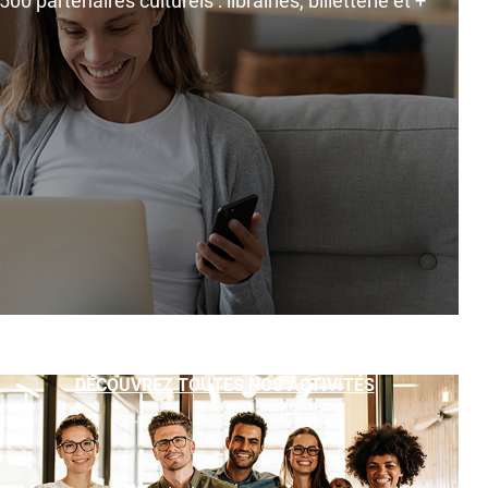
0 partenaires culturels : librairies, billetterie et +
DÉCOUVREZ TOUTES NOS ACTIVITÉS