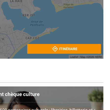
ITINÉRAIRE
Leaflet
| Map ©2026
HERE
nt chèque culture