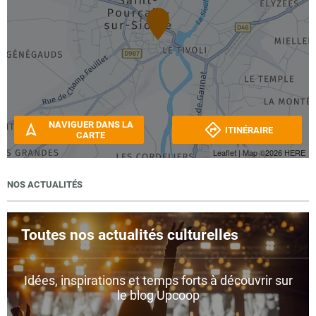
NAVIGUER DANS LA
ITINÉRAIRE
CARTE
Leaflet
| Map ©2026
HERE
NOS ACTUALITÉS
Toutes nos actualités culturelles
Idées, inspirations et temps forts à découvrir sur
le blog Upcoop