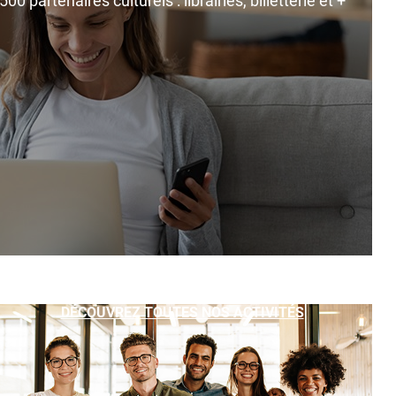
0 partenaires culturels : librairies, billetterie et +
DÉCOUVREZ TOUTES NOS ACTIVITÉS