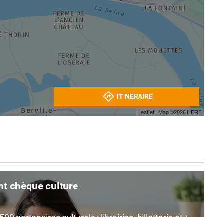
ITINÉRAIRE
Leaflet
| Map ©2026
HERE
nt chèque culture