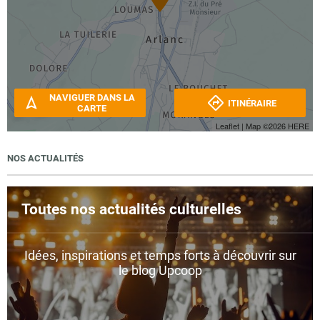
NAVIGUER DANS LA
ITINÉRAIRE
CARTE
Leaflet
| Map ©2026
HERE
NOS ACTUALITÉS
Toutes nos actualités culturelles
Idées, inspirations et temps forts à découvrir sur
le blog Upcoop