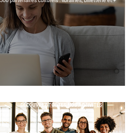
0 partenaires culturels : librairies, billetterie et +
DÉCOUVREZ TOUTES NOS ACTIVITÉS