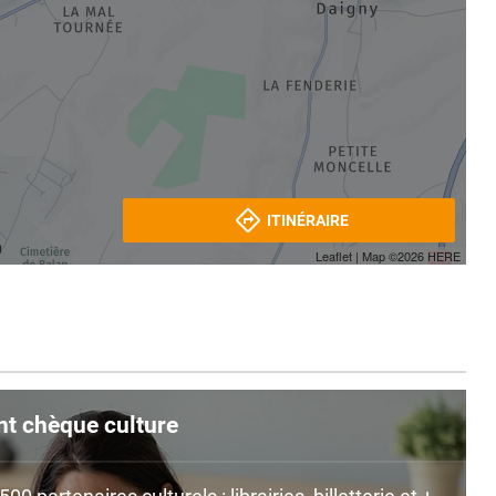
ITINÉRAIRE
Leaflet
| Map ©2026
HERE
nt chèque culture