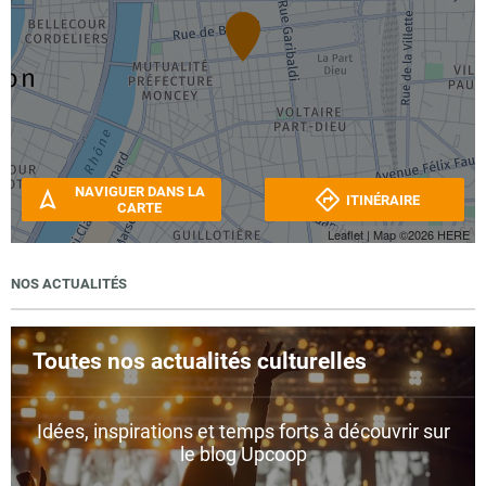
NAVIGUER DANS LA
ITINÉRAIRE
CARTE
Leaflet
| Map ©2026
HERE
NOS ACTUALITÉS
Toutes nos actualités culturelles
Idées, inspirations et temps forts à découvrir sur
le blog Upcoop