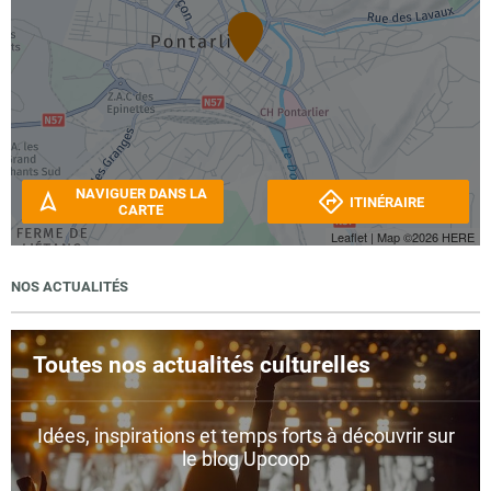
NAVIGUER DANS LA
ITINÉRAIRE
CARTE
Leaflet
| Map ©2026
HERE
NOS ACTUALITÉS
Toutes nos actualités culturelles
Idées, inspirations et temps forts à découvrir sur
le blog Upcoop