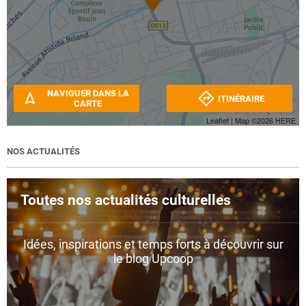
NAVIGUER DANS LA
ITINÉRAIRE
CARTE
Leaflet
| Map ©2026
HERE
NOS ACTUALITÉS
Toutes nos actualités culturelles
Idées, inspirations et temps forts à découvrir sur
le blog Upcoop