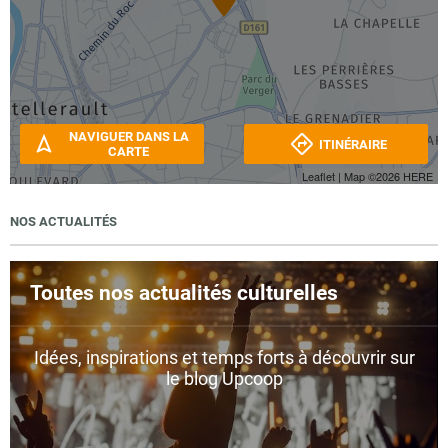
NAVIGUER DANS LA
ITINÉRAIRE
CARTE
Leaflet
| Map ©2026
HERE
NOS ACTUALITÉS
Toutes nos actualités culturelles
Idées, inspirations et temps forts à découvrir sur
le blog Upcoop