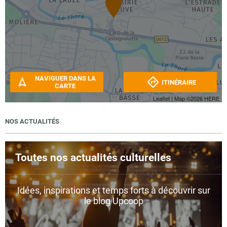
NAVIGUER DANS LA
ITINÉRAIRE
CARTE
Leaflet
| Map ©2026
HERE
NOS ACTUALITÉS
Toutes nos actualités culturelles
Idées, inspirations et temps forts à découvrir sur
le blog Upcoop