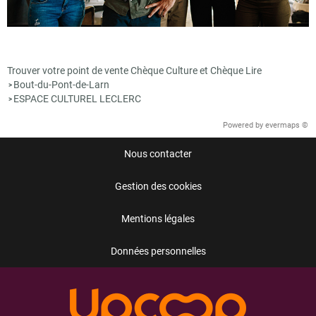
Trouver votre point de vente Chèque Culture et Chèque Lire
Bout-du-Pont-de-Larn
>
ESPACE CULTUREL LECLERC
>
Powered by
evermaps ©
Nous contacter
Gestion des cookies
Mentions légales
Données personnelles