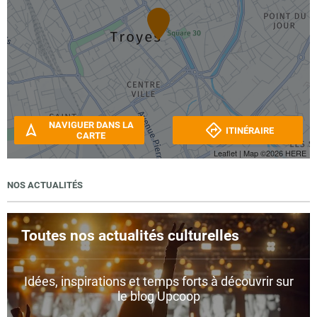
NAVIGUER DANS LA
ITINÉRAIRE
CARTE
Leaflet
| Map ©2026
HERE
NOS ACTUALITÉS
Toutes nos actualités culturelles
Idées, inspirations et temps forts à découvrir sur
le blog Upcoop